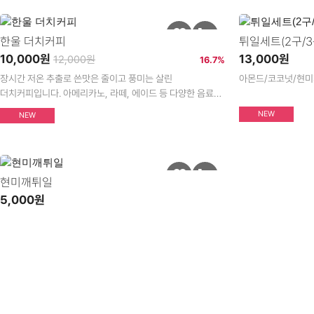
한울 더치커피
튀일세트(2구/3
10,000원
13,000원
12,000원
16.7%
장시간 저온 추출로 쓴맛은 줄이고 풍미는 살린
아몬드/코코넛/현미
더치커피입니다. 아메리카노, 라떼, 에이드 등 다양한 음료로
간편하게 즐겨보세요.
NEW
NEW
현미깨튀일
5,000원