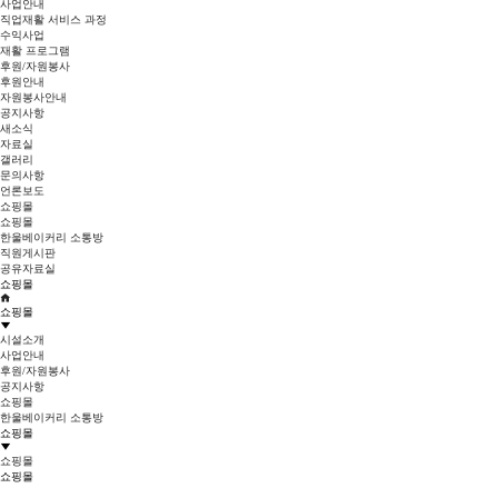
사업안내
직업재활 서비스 과정
수익사업
재활 프로그램
후원/자원봉사
후원안내
자원봉사안내
공지사항
새소식
자료실
갤러리
문의사항
언론보도
쇼핑몰
쇼핑몰
한울베이커리 소통방
직원게시판
공유자료실
쇼핑몰
쇼핑몰
시설소개
사업안내
후원/자원봉사
공지사항
쇼핑몰
한울베이커리 소통방
쇼핑몰
쇼핑몰
쇼핑몰