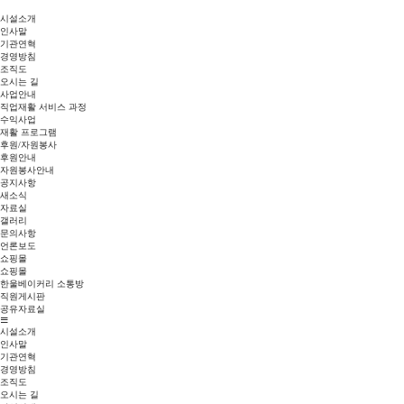
시설소개
인사말
기관연혁
경영방침
조직도
오시는 길
사업안내
직업재활 서비스 과정
수익사업
재활 프로그램
후원/자원봉사
후원안내
자원봉사안내
공지사항
새소식
자료실
갤러리
문의사항
언론보도
쇼핑몰
쇼핑몰
한울베이커리 소통방
직원게시판
공유자료실
시설소개
인사말
기관연혁
경영방침
조직도
오시는 길