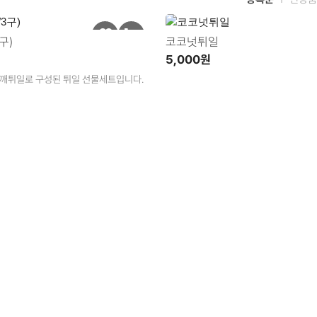
구)
코코넛튀일
5,000원
깨튀일로 구성된 튀일 선물세트입니다.