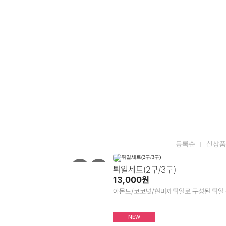
등록순
신상품
튀일세트(2구/3구)
13,000원
아몬드/코코넛/현미깨튀일로 구성된 튀일
NEW