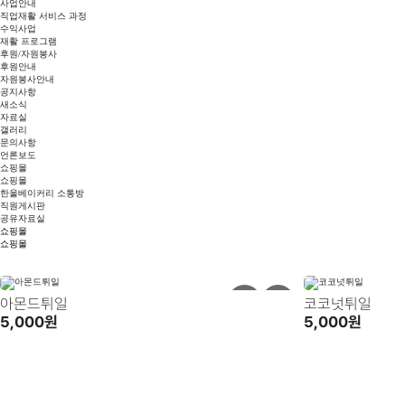
사업안내
직업재활 서비스 과정
수익사업
재활 프로그램
후원/자원봉사
후원안내
자원봉사안내
공지사항
새소식
자료실
갤러리
문의사항
언론보도
쇼핑몰
쇼핑몰
한울베이커리 소통방
직원게시판
공유자료실
쇼핑몰
쇼핑몰
아몬드튀일
코코넛튀일
5,000원
5,000원