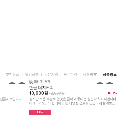
추천상품
할인상품
낮은가격
높은가격
상품명▼
상품명▲
한울 더치커피
10,000원
12,000원
16.7%
 선물세트입니다.
장시간 저온 추출로 쓴맛은 줄이고 풍미는 살린 더치커피입니다.
아메리카노, 라떼, 에이드 등 다양한 음료로 간편하게 즐겨보세
요.
NEW