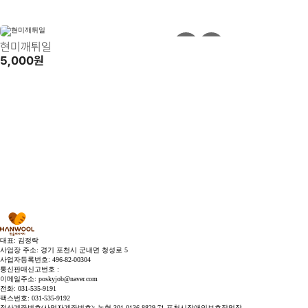
현미깨튀일
5,000원
대표: 김정락
사업장 주소: 경기 포천시 군내면 청성로 5
사업자등록번호: 496-82-00304
통신판매신고번호 :
이메일주소: poskyjob@naver.com
전화: 031-535-9191
팩스번호: 031-535-9192
정산계좌번호(사업자계좌번호): 농협 301-0136-8829-71 포천시장애인보호작업장