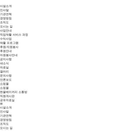
시설소개
인사말
기관연혁
경영방침
조직도
오시는 길
사업안내
직업재활 서비스 과정
수익사업
재활 프로그램
후원/자원봉사
후원안내
자원봉사안내
공지사항
새소식
자료실
갤러리
문의사항
언론보도
쇼핑몰
쇼핑몰
한울베이커리 소통방
직원게시판
공유자료실
시설소개
인사말
기관연혁
경영방침
조직도
오시는 길